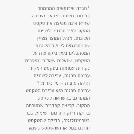
*חברה אירופאית המתמחה
בפיתוח משחקי וידאו מצהירה
שהיא אינה מפיצה את טקסט
המקור לפני תרגומו לשפות
השונות. מנהל המוצר מציין
שהמתרגמים לשפות השונות
המסתכלים בעין ביקורתית על
הטקסט, שואלים שאלות ומאירים
נקודות עמומות בטקסט המקור.
עריכת תרגום, עריכה לשונית
והגהה סופית – מי נגד מי?
עריכת תרגום היא עריכת הטקסט
המתורגם בהשוואה לטקסט
המקור. קריאה קפדנית שמטרתה
בדיקת דיוק התרגום, שימוש נכון
בטרמינולוגיה, בדיקה שהטקסט
תורגם במלואו ושהטקסט נשמע