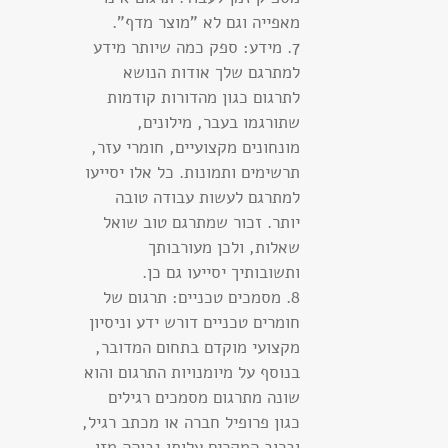
מאפייה וגם לא "מוצר מדף".
7. מידע: ספק כמה שיותר מידע
למתרגם שלך אודות הנושא
לתרגום כגון מהדורות קודמות
שתורגמו בעבר, מילונים,
מונחונים מקצועיים, חומרי עזר,
תרשימים ותמונות. כל אלו יסייעו
למתרגם לעשות עבודה טובה
יותר. זכור שמתרגם טוב שואל
שאלות, ולכן מעורבותך
ותשובותיך יסייעו גם כן.
8. מסמכים טכניים: תרגום של
חומרים טכניים דורש ידע וניסיון
מקצועי מוקדם בתחום המדובר,
בנוסף על מיומנויות התרגום והוא
שונה מתרגום מסמכים רגילים
כגון פרופיל חברה או מכתב רגיל,
וברוב המקרים עלותו גבוהה מזו