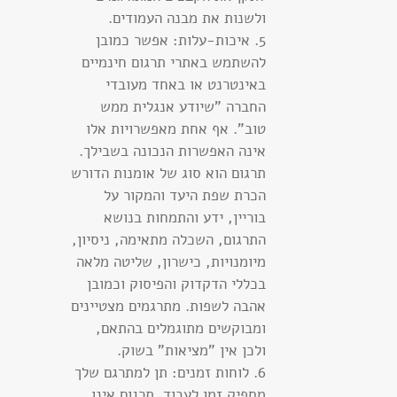
ולשנות את מבנה העמודים.
5. איכות-עלות: אפשר כמובן
להשתמש באתרי תרגום חינמיים
באינטרנט או באחד מעובדי
החברה "שיודע אנגלית ממש
טוב". אף אחת מאפשרויות אלו
אינה האפשרות הנכונה בשבילך.
תרגום הוא סוג של אומנות הדורש
הכרת שפת היעד והמקור על
בוריין, ידע והתמחות בנושא
התרגום, השכלה מתאימה, ניסיון,
מיומנויות, כישרון, שליטה מלאה
בכללי הדקדוק והפיסוק וכמובן
אהבה לשפות. מתרגמים מצטיינים
ומבוקשים מתוגמלים בהתאם,
ולכן אין "מציאות" בשוק.
6. לוחות זמנים: תן למתרגם שלך
מספיק זמן לעבוד. תרגום אינו