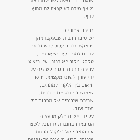
שהעבודה בוצעה לשביעות רצונך
ושאף מילה לא קפצה לה מחוץ
לדף.
כריכה אחורית
יש סיבות רבות שבעקבותיהן
פרויקט תרגום עלול להשתבש:
לוחות זמנים לא מציאותיים,
טקסט מקור לא ברור, אי-ביצוע
עריכת תרגום והגהה לשונית על
ידי עורך לשוני מקצועי, חוסר
תיאום בין הלקוח למתרגם,
שימוש במתרגמים חובבים,
שכירת שירותים של מתרגם זול
ועוד ועוד.
על ידי יישום חלק מהעצות
המובאות בחוברת זו תוכל לשפר
את הסיכוי שלך לקבל תרגום
איכותי, קריא ושעונה על/ותואם