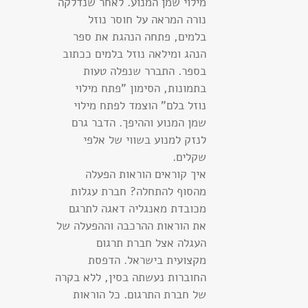
מילוי שמן המנוע. לאחר שנדלקה
נורה המראה על חוסר נוזל
בלמים, פתחה הנהגת את ספר
הנהג ומילאה נוזל בלמים ככתוב
בספר. התברר שנפלה טעות
בתמונות, הסימון "פתח מילוי
נוזל בלם" הוצמד לפתח מילוי
שמן המנוע וההיפך. הדבר גרם
לנזק למנוע בשווי של אלפי
שקלים.
איך קוראים הוראות הפעלה
מהסוף להתחלה? חברת עגלות
מכובדת מאנגליה דאגה לתרגם
את הוראות ההרכבה וההפעלה של
העגלה אצל חברת תרגום
מקצועית בישראל. הדפסת
החוברות נעשתה בסין, ללא בקרה
של חברת התרגום. כל הוראות