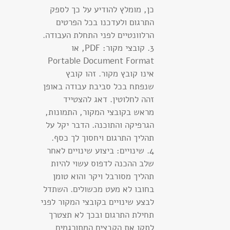
כן, מומלץ להודיע על כך לספק
התרגום ולעדכנו בכל הפרטים
הרלוונטיים לפני התחלת העבודה.
3. קובצי מקור: PDF, או
Portable Document Format
אינו קובץ מקור. זהו קובץ
שנפתח בכל סביבת עבודה באופן
זהה לחלוטין. דאג להצטייד
מראש בקובצי המקור, התמונות,
הגרפיקה והתוכנה. הדבר יקל על
תהליך התרגום ויחסוך לך כסף.
4. שינויים: ביצוע שינויים לאחר
שלב ההכנה לדפוס עשוי להיות
תהליך מסורבל ויקר והוא טומן
בחובו לא מעט מכשולים. השתדל
לבצע שינויים בקובצי המקור לפני
תחילת התרגום ובכך לא תצטרך
לתקן את הקבצים המתורגמים