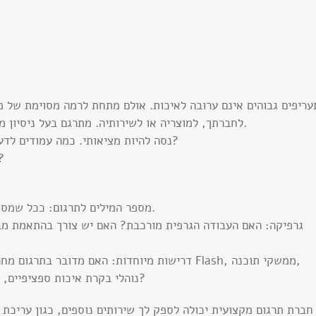
עריפים גבוהים אינם ערובה לאיכות. אולם מתחת לרמה מסוימת של מ
לחברתך, למוצריה או לשירותיה. מתרגם בעל ניסיון מקצועי בתחום ידרוש בדרך כלל תעריף גבוה יותר.
נסה להיות מציאותי. כמה עמודים לדעתך יוכל מתרגם מקצועי לתרגם ביום עבודה מלא?
כמה זמן לך ייקח לתרגם את אותו מ
1. מספר המילים לתרגום: ככל שמספר המילים גדול יותר, כך תגדל עלות הפרויקט.
Testing, נוהלי בקרת איכות ספציפיים, ניהול פרויקט מול גורמים נוספים ועוד?