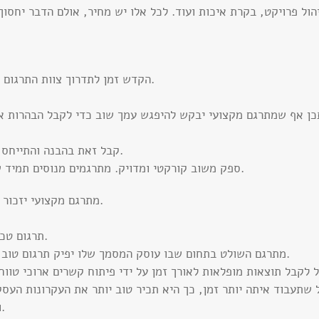
הול פרויקט, בקרת איכות ועוד. לכל אלו יש מחיר, אולם הדבר יחסוך
הקדש זמן לתדרוך צוות התרגום ומסור להם כמה שיותר מידע אודות התרגום שלך.
כן אף שמתרגם מקצועי יבקש להיפגש עמך שוב כדי לקבל הבהרות או
קבל זאת בהבנה והתייחס לכך במקצועיות. בסופו של יום, הרווח כולו שלך.
ספק משוב קורקטי ומדויק. מתרגמים מנוסים תמיד שמחים לקבל משוב כחלק מתהליך שיפור מתמיד.
מתרגם מקצועי יזכור גם ליישם את המשוב שקיבל גם בעבודות הבאות.
תרגום טכני דורש מהמתרגם התמצאות מלאה וידע ספציפי.
מתרגם השולט בתחום שבו עוסק המסמך שלו יפיק תרגום טוב יותר בהשוואה למתרגם בעל ידע כללי בתחום זה.
 שתעבוד איתה יותר זמן, כך היא תכיר טוב יותר את העקרונות העס
ואת האסטרטגיה שלך ויספקו לך תרגום טוב יותר.