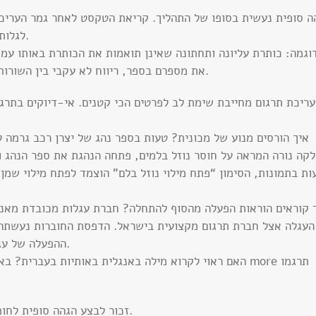
ה סופית נעשית בסופו של התהליך. קריאת הטקסט לאחר גמר העריכה
לגלות שגיאות אחרונות בטקסט ובעיות בעיצוב לדפוס.
וגמה: כותרת עליונה ותחתונה שאינן תואמות את הכותרת באותו עמוד
את מספרם בספר, ריווח לא עקבי בין השורות או היעלמותה של פסקה המופיעה בשפת המקור.
עריכת תרגום מחייבת שימת לב לפרטים הכי קטנים. אי-דיוקים בתרגו
איך הורסים מנוע של מכונית? טעות בספר נהג של יצרן רכב גרמה ל
קה נורה המראה על חוסר נוזל בלמים, פתחה הנהגת את ספר הנהג ו
ות בתמונות, הסימון “פתח מילוי נוזל בלם” הוצמד לפתח מילוי שמן 
 קוראים הוראות הפעלה מהסוף להתחלה? חברת עגלות מכובדת מאנג
העגלה אצל חברת תרגום מקצועית בישראל. הדפסת החוברות נעשתה 
ההפעלה של עגלה זו הגיעו לארץ כשהן מודפסות משמאל לימין.
האם ראוי לקרוא מילה באנגלית באותיות בעברית? באתר אמר
* זכור לבצע הגהה סופית לחומר לפני פרסומו, גם לאחר ביצוע שינויים קלים.