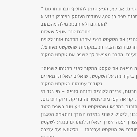
האם כל מתרגם טכני יכול לתרגם ספר בן 400 עמודים העוסק בפירוק מנוע 6V בנפח 4 ליטרים? כמה פעמים קראת את
התרגום ולא הבנת מילה מהכתוב?
מתרגם טוב שואל שאלות
הבין את הטקסט לפני שהוא מתרגם אותו לשפת
1 בחומר שהם מתרגמים. המתרגם רוצה הבהרות במקומות שהטקטס מעורפל.
*חברה אירופאית המתמחה בפיתוח משחקי וידאו מצהירה שהיא אינה מפיצה את טקסט המקור לפני תרגומו לשפות
 ביקורתית על הטקסט, שואלים שאלות ומאירים
נקודות עמומות בטקסט המקור.
 קריאה קפדנית שמטרתה בדיקת דיוק התרגום,
כון, ליטוש לשוני במידת הצורך והתאמת הסגנון
ודית של הטקסט ועריכתו – מליטוש ועד עריכה