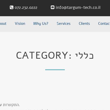
072.232.0222
info@targum-tech.co.il
bout
Vision
Why Us?
Services
Clients
Contac
CATEGORY: כללי
התקשרות עם ספק תרגומים עשויה להיות משימה לא פשוטה.