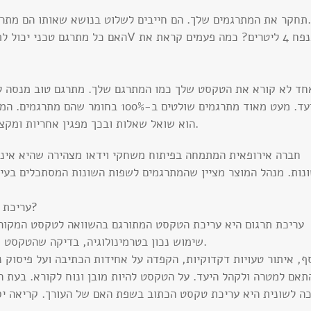
 המתרגמים שלך. הם חייבים לשלוט בנושא שאותו הם מתרגמים. אם לא, הגיע הזמן להחליף חברת תרגום.
חד לא קורא את הטקסט שלך כמו המתרגם שלך. מתרגם טוב מנסה ל
היעד. מעט מאוד מתרגמים שולטים ב-00%
הוא שואל שאלות ובכך מפגין אחריות ומקצועיות. הדבר מאפשר לך לשפר את טקסט המקור.
נות. מנהל המוצר מציין שהמתרגמים לשפות השונות המסתכלים בעין
עריכת תרגום, עריכה לשונית והגהה סופית – מי נגד מי?
עריכת תרגום היא עריכת הטקסט המתורגם בהשוואה לטקסט המקור.
שימוש נכון בטרמינולוגיה, בדיקה שהטקסט תורגם במלואו ושהטקסט נשמע טוב בשפת היעד.
ף, איתור טעויות דקדוקיות, הקפדה על אחידות הכתיבה ועל פיסוק נ
ה לשונית היא עריכת טקסט הכתוב בשפת האם של העורך. קריאה יס