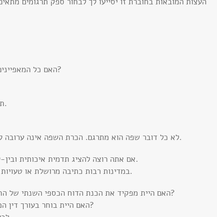
העצות המובאות בחוברת זו יסייעו לך לבחור ספק תרגומים מתאים
האם כל המאפיינים המופיעים בהוראות ההפעלה אכן קיימים במוצר?
* תרגם רק את החלקים במסמך הרלוונטיים עבורך.
לא כל דובר שפה הוא מתרגם. הכרת השפה אינה ערובה לכתיבה מסוגננת, שוטפת, חלקה ונטולת שגיאות.
* אם אתה רוצה להציג תדמית איכותית ובין-לאומית, מומלץ לפנות לחברת תרגום מקצועית.
במדינות רבות כתיבה מרושלת או טעויות דקדוק אינן משעשעות ועשויות לפגוע בתדמיתך.
* האם היית מפקיד את הכנת הדוח הכספי השנתי של החברה בידיו של סטודנט שנה א’ בראיית חשבון?
האם היית בוחר בעורך דין המתמחה בענייני משפחה כדי לטפל במיזוג חברות?