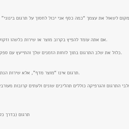
קום לשאול את עצמך “כמה כסף אני יכול לחסוך על תרגום בינוני”
אם אתה עומד להפיץ בקרוב מוצר או שירות כלשהו וזקוק לחברת תרגום, התחל לחפש ספק תרגום עכשיו.
כלול את שלב התרגום בתוך לוחות הזמנים שלך והתייעץ עם ספק התרגום לגבי פרק הזמן הדרוש לביצוע המשימה.
תרגום אינו “מוצר מדף”, אלא שירות הנתפר בדיוק בהתאם למידותיך, לדרישותיך ולצרכיך.
בי התרגום והגרפיקה כוללים תהליכים שונים ולעתים קרובות מעורבי
3. תרגום (בדרך כלל בקצב מ