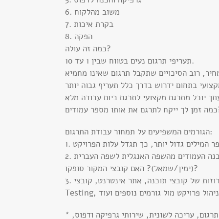
6. משוב מהלקוח
7. בקרת איכות
8. הפקה
כמה זה עולה?
תעריפי תרגום נעים בטווח שבין 1 עד 10.
חיר, רוב הסיכויים שתקבל תרגום שאינו מחמיא
ספר עמודים?
הגורמים המשפיעים על תמחור עבודת התרגום:
2. גרפיקה: האם העבודה הגרפית מורכבת? האם יש צורך בהתאמת מבנה העמודים מהשפה האנגלית לשפה העברית
(ימין/שמאל)? האם קובצי המקור סופקו?
3. דרישות מיוחדות: האם מדובר בתרגום מחרוזות של קובצי תוכנה, אתר אינטרנט, קובצי Flash, ממשקי תוכנה,
* חברת תרגום מקצועית יכולה לספק לך שירותים נוספים, כגון עריכת תרגום, עריכה לשונית, שירותי גרפיקה ודפוס,