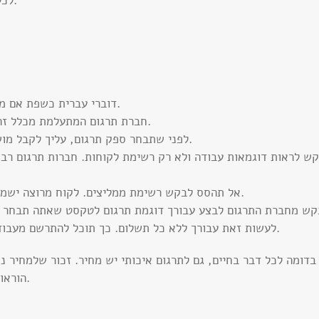
לכל מתרגם יש השכלה, תחומי ידע והתמחות שונים.
דוברי עברית כשפת אם מתרגמים משפה כלשהי (לדוגמה אנגלית) לעברית.
חברת תרגום המתעלמת מכלל זה, קרוב לוודאי שתתעלם מכללים חשובים אחרים.
לפני שתבחר ספק תרגום, עליך לקבל מושג לגבי איכות העבודה שאותו ספק מסוגל לבצע.
ש לראות דוגמאות עבודה ולא רק רשימת לקוחות. חברות תרגום רבו
אל תהסס לבקש רשימת ממליצים. לקוח מרוצה ישמח להמליץ לך על שירותיה של חברת תרגום טובה.
לעשות זאת עבורך ללא כל תשלום. כך תוכל להתרשם מעבודת התרגום ומהסגנון של המתרגם והעורך הלשוני.
הוראות הפעלה, אבל פגעת בתדמית המותג שלך בשוק.