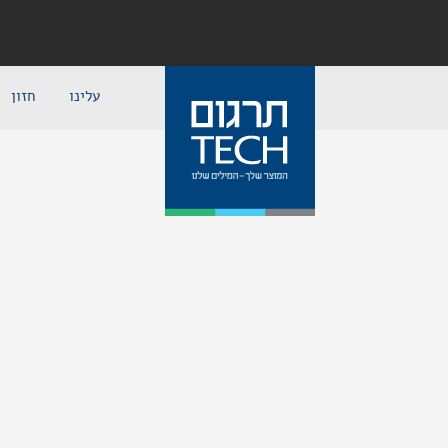
עלינו
חזון