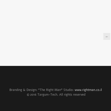
←
Branding & Design: "The Right Man" Studio:
www.rightman.co.il
© 2016 Targum-Tech. All rights reserved