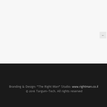
←
Branding & Design: "The Right Man" Studio:
www.rightman.co.il
© 2016 Targum-Tech. All rights reserved