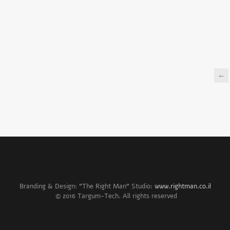
←
Branding & Design: "The Right Man" Studio:
www.rightman.co.il
© 2016 Targum-Tech. All rights reserved